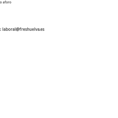
do aforo
: laboral@freshuelva.es