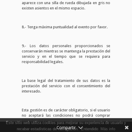
aparece con una silla de rueda dibujada en gris no
existen asientos en el mismo espacio.
8.- Tenga máxima puntualidad al evento por favor.
9.- Los datos personales proporcionados se
conservarán mientras se mantenga la prestación del
servicio y en el tiempo que se requiera para
responsabilidad legales.
La base legal del tratamiento de sus datos es la
prestación del servicio con el consentimiento del
interesado.
Esta gestión es de carácter obligatorio, si el usuario
no aceptará las condiciones no podrá comprar
entradas del evento.
Este sitio web utiliza cookies para mejorar su experiencia de usuario y
Compartir
recabar estadísticas de navegación.
Entendido
Más info