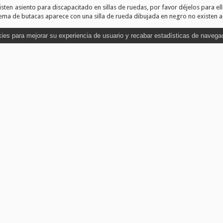
ten asiento para discapacitado en sillas de ruedas, por favor déjelos para el
ema de butacas aparece con una silla de rueda dibujada en negro no existen a
okies para mejorar su experiencia de usuario y recabar estadísticas de navega
favor.
conservarán mientras se mantenga la prestación del servicio y en el tiempo qu
 la prestación del servicio con el consentimiento del interesado.
el usuario no aceptará las condiciones no podrá comprar entradas del evento.
del interesado, principalmente son datos indentificativos personales, nombre,
NDICIONES GENERALES QUE AFECTAN AL EVENTO Y A SU PROMOTOR.
e este evento está cerrada.