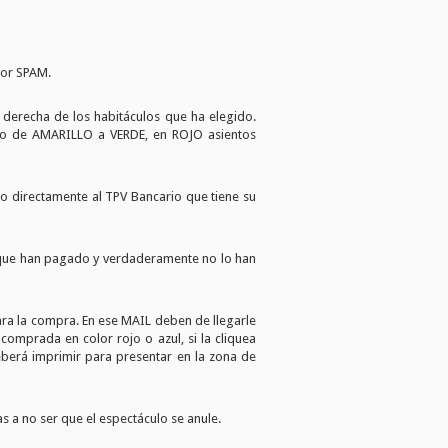
por SPAM.
 derecha de los habitáculos que ha elegido.
vo de AMARILLO a VERDE, en ROJO asientos
o directamente al TPV Bancario que tiene su
n que han pagado y verdaderamente no lo han
para la compra. En ese MAIL deben de llegarle
mprada en color rojo o azul, si la cliquea
erá imprimir para presentar en la zona de
 a no ser que el espectáculo se anule.