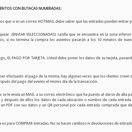
EVENTOS CON BUTACAS NUMERADAS:
mos que si es un correo HOTMAIL debe saber que las entradas pueden entrar 
liquear (ENVIAR SELECCIONADAS) casilla que se encuentra en la zona inferior
si no termina la compra los asientos pasarán a los 10 minutos de nue
ago, EL PAGO POR TARJETA. Usted debe poner los datos de su tarjeta, pasand
aber efectuado el pago de la misma, hay algunas veces que los clientes cree
espués del pago del evento el mismo día de la transacción.
 se le envía un MAIL a su correo electrónico que ha puesto al darse de alta 
 después de ellos los datos de cada ubicación o nombre de cada entrada co
un PDF con sus datos y un QR personal por cada entrada comprada que deb
ema es para COMPRAR entradas. No se hacen cambios ni devoluciones de entradas