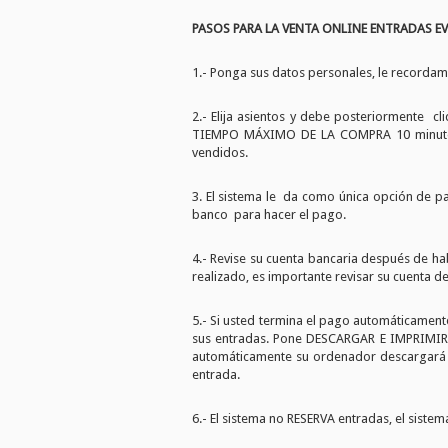
PASOS PARA LA VENTA ONLINE ENTRADAS 
1.- Ponga sus datos personales, le recorda
2.- Elija asientos y debe posteriormente c
TIEMPO MÁXIMO DE LA COMPRA 10 minutos, 
vendidos.
3. El sistema le da como única opción de p
banco para hacer el pago.
4.- Revise su cuenta bancaria después de h
realizado, es importante revisar su cuenta d
5.- Si usted termina el pago automáticamente
sus entradas. Pone DESCARGAR E IMPRIMIR y
automáticamente su ordenador descargará 
entrada.
6.- El sistema no RESERVA entradas, el sist