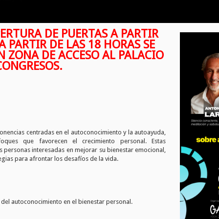
ERTURA DE PUERTAS A PARTIR
 A PARTIR DE LAS 18 HORAS SE
N ZONA DE ACCESO AL PALACIO
CONGRESOS.
onencias centradas en el autoconocimiento y la autoayuda,
foques que favorecen el crecimiento personal. Estas
as personas interesadas en mejorar su bienestar emocional,
egias para afrontar los desafíos de la vida.
 del autoconocimiento en el bienestar personal.