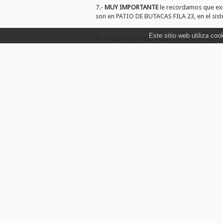
7.-
MUY IMPORTANTE
le recordamos que exis
son en PATIO DE BUTACAS FILA 23, en el sist
Este sitio web utiliza co
8.- Tenga máxima puntualidad al evento por 
9.- Los datos personales proporcionados se 
La base legal del tratamiento de sus datos es
Esta gestión es de carácter obligatorio, si 
Los datos personales que tratamos proceden 
10.-
AL ACEPTAR LA COMPRA ACEPTA LAS CO
Lamentamos informarle que la inscripción d