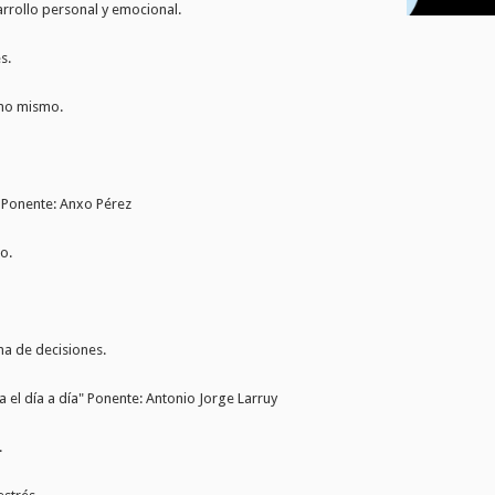
arrollo personal y emocional.
s.
uno mismo.
 Ponente: Anxo Pérez
o.
ma de decisiones.
 el día a día" Ponente: Antonio Jorge Larruy
.