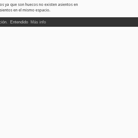
los ya que son huecos no existen asientos en
sientos en el mismo espacio.
ción.
Entendido
Más info
e se requiera para responsabilidad legales.
 apellidos, movil y email.